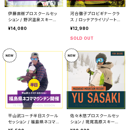
伊藤直樹プロスクールセッ
河合徹子プロビギナークラ
ション / 野沢温泉スキー場
ス / ロッテアライリゾート開
開催
催
¥14,080
¥12,980
SOLD OUT
平山武コーチ半日スクール
佐々木悠プロスクールセッ
セッション / 福島県ネコママ
ション / 斑尾高原スキー場
ウンテン開催
開催